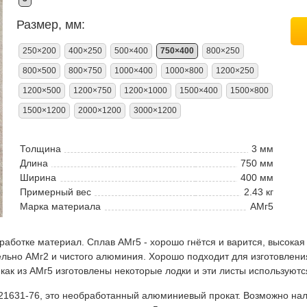
Размер, мм:
250×200
400×250
500×400
750×400
800×250
800×500
800×750
1000×400
1000×800
1200×250
1200×500
1200×750
1200×1000
1500×400
1500×800
1500×1200
2000×1200
3000×1200
Толщина
3 мм
Длина
750 мм
Ширина
400 мм
Примерный вес
2.43 кг
Марка материала
АМг5
ботке материал. Сплав АМг5 - хорошо гнётся и варится, высокая 
ельно АМг2 и чистого алюминия. Хорошо подходит для изготовлени
как из АМг5 изготовлены некоторые лодки и эти листы используютс
631-76, это необработанный алюминиевый прокат. Возможно налич