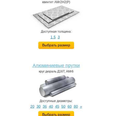
квинтет АМг2Н2(Р)
Доступная толщина:
1.5
3
Выбрать размер
Алюминиевые прутки
круг дюраль Д16Т, АМг6
Доступные диаметры:
20
30
36
40
45
50
60
80
»
Выбрать размер