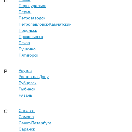
П
Первоуральск
Пермь
Петрозаводск
Петропавловск-Камчатский
Подольск
Прокопьевск
Псков
Пушкино
Пятигорск
Реутов
Р
Ростов-на-Дону
Рубцовск
Рыбинск
Рязань
Салават
С
Самара
Санкт-Петербург
Саранск