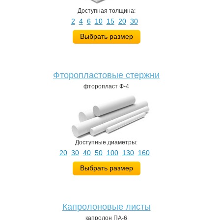
Доступная толщина:
2
4
6
10
15
20
30
Выбрать размер
Фторопластовые стержни
фторопласт Ф-4
Доступные диаметры:
20
30
40
50
100
130
160
Выбрать размер
Капролоновые листы
капролон ПА-6