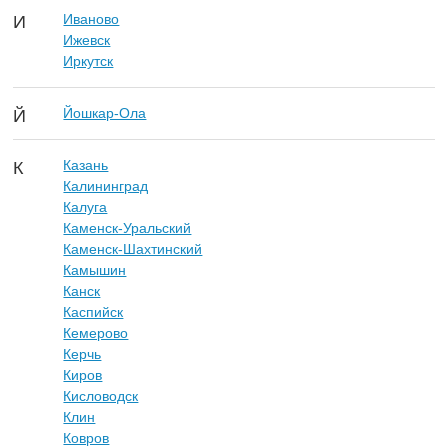
Иваново
И
Ижевск
Иркутск
Йошкар-Ола
Й
Казань
К
Калининград
Калуга
Каменск-Уральский
Каменск-Шахтинский
Камышин
Канск
Каспийск
Кемерово
Керчь
Киров
Кисловодск
Клин
Ковров