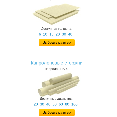
Доступная толщина:
6
10
15
20
30
40
Выбрать размер
Капролоновые стержни
капролон ПА-6
Доступные диаметры:
20
30
40
50
60
80
100
Выбрать размер