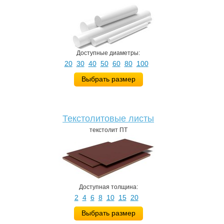
Доступные диаметры:
20
30
40
50
60
80
100
Выбрать размер
Текстолитовые листы
текстолит ПТ
Доступная толщина:
2
4
6
8
10
15
20
Выбрать размер