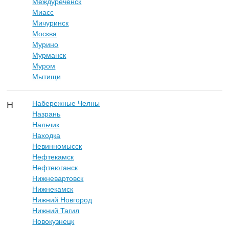
Междуреченск
Миасс
Мичуринск
Москва
Мурино
Мурманск
Муром
Мытищи
Набережные Челны
Н
Назрань
Нальчик
Находка
Невинномысск
Нефтекамск
Нефтеюганск
Нижневартовск
Нижнекамск
Нижний Новгород
Нижний Тагил
Новокузнецк