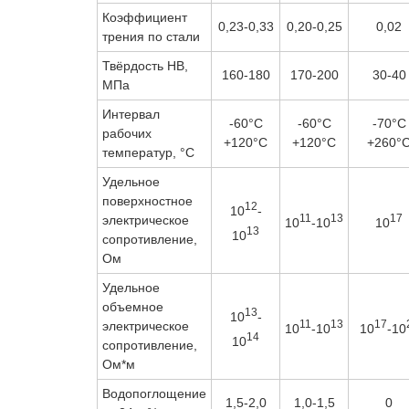
Коэффициент
0,23-0,33
0,20-0,25
0,02
трения по стали
Твёрдость HB,
160-180
170-200
30-40
МПа
Интервал
-60°C
-60°C
-70°C
рабочих
+120°C
+120°C
+260°
температур, °C
Удельное
поверхностное
12
10
-
11
13
17
электрическое
10
-10
10
13
10
сопротивление,
Ом
Удельное
объемное
13
10
-
11
13
17
электрическое
10
-10
10
-10
14
10
сопротивление,
Ом*м
Водопоглощение
1,5-2,0
1,0-1,5
0