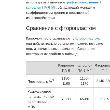
используемых является
графитонаполненный
капролон ПА-6-МГ
, обладающий меньшим
коэффициентом трения и повышенной
износостойкостью.
Сравнение c фторопластом
Капролон часто сравнивают с
фторопластом
,
они действительно во многом похожи, но также
есть и значительные различия. Сравнение
некоторых их свойств в таблице:
Капролон
Капролон
Фторопл
ПА-6
ПА-6-МГ
Ф-4
1150-
1150-
3
2140-22
Плотность, кг/м
1160
1170
Разрушающее
напряжение при
70-80
65-80
11-15
растяжении,
МПа