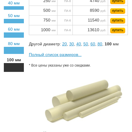
250
4740
купить
мм
ПА-6
руб.
40 мм
500
8590
купить
мм
ПА-6
руб.
50 мм
750
11540
купить
мм
ПА-6
руб.
60 мм
1000
13610
купить
мм
ПА-6
руб.
80 мм
Другой диаметр:
20
,
30
,
40
,
50
,
60
,
80
,
100
мм
Полный список размеров...
100 мм
* Все цены указаны уже со скидками.