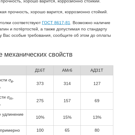
 прочность, хорошо варится, коррозионно стойкий.
кая прочность, хорошо варится, коррозионно стойкий.
голки соответствуют
ГОСТ 8617-81
. Возможно наличие
апин и потёртостей, а также допустимая по стандарту
 у Вас особые требования, сообщите об этом до оплаты
 механических свойств
Д16Т
АМг6
АД31Т
ости
σ
,
в
373
314
127
е
ести
σ
,
т
275
157
69
е
е удлинение
10%
15%
13%
 примерно
100
65
80