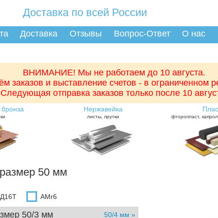
Доставка по всей России
та
Доставка
Отзывы
Вопрос-Ответ
О нас
ВНИМАНИЕ! Мы не работаем до 10 августа.
ём заказов и выставление счетов - в ограниченном 
Следующая отправка заказов только после 10 авгус
 бронза
Нержавейка
Плас
тки
листы, прутки
фторопласт, капрол
размер 50 мм
Д16Т
АМг6
змер 50/3 мм
50/4 мм »