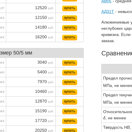
АМг6
- средняя
12520
купить
16Т
руб.
АД31Т
- невысо
12150
купить
Мг6
руб.
Алюминиевые у
14180
купить
Мг6
руб.
неглубоких цар
кривизна. Если
16200
купить
Мг6
руб.
заказа.
Сравнение
змер 50/5 мм
3040
купить
Мг6
руб.
5400
купить
Мг6
руб.
Предел прочн
7970
купить
Мг6
руб.
МПа, не мене
10460
купить
Мг6
руб.
Предел текуч
12870
купить
МПа, не мене
Мг6
руб.
15190
купить
Относительно
Мг6
руб.
δ
, не менее
17720
купить
Мг6
руб.
Твёрдость
HB
,
20250
купить
Мг6
руб.