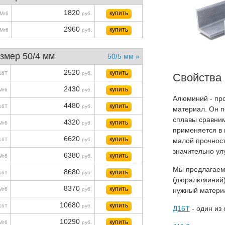
1820
купить
Мг6
руб.
2960
купить
Мг6
руб.
змер 50/4 мм
50/5 мм »
2520
купить
16Т
руб.
Свойства
2430
купить
Мг6
руб.
Алюминий - про
4480
купить
16Т
руб.
материал. Он п
сплавы сравним
4320
купить
Мг6
руб.
применяется в 
6620
купить
16Т
руб.
малой прочнос
значительно ул
6380
купить
Мг6
руб.
Мы предлагаем
8680
купить
16Т
руб.
(дюралюминий)
8370
купить
Мг6
руб.
нужный материа
10680
купить
16Т
руб.
Д16Т
- один из
10290
купить
Мг6
руб.