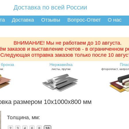
Доставка по всей России
та
Доставка
Отзывы
Вопрос-Ответ
О нас
ВНИМАНИЕ! Мы не работаем до 10 августа.
ём заказов и выставление счетов - в ограниченном 
Следующая отправка заказов только после 10 авгус
 бронза
Нержавейка
Плас
тки
листы, прутки
фторопласт, капрол
овка размером 10x1000x800 мм
Толщина, мм:
2
3
4
6
8
10