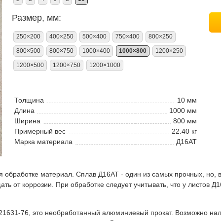
Размер, мм:
250×200
400×250
500×400
750×400
800×250
800×500
800×750
1000×400
1000×800
1200×250
1200×500
1200×750
1200×1000
Толщина
10 мм
Длина
1000 мм
Ширина
800 мм
Примерный вес
22.40 кг
Марка материала
Д16АТ
бработке материал. Сплав Д16АТ - один из самых прочных, но, в 
ать от коррозии. При обработке следует учитывать, что у листов Д
631-76, это необработанный алюминиевый прокат. Возможно налич