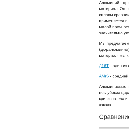
Алюминий - про
материал. Он п
сплавы сравним
применяется в 
малой прочнос
значительно ул
Мы предлагаем
(дюралюминий)
материал, мы к
Д16Т
- один из
АМг6
- средней
Алюминиевые п
неглубоких цар
кривизна. Если
заказа.
Сравнение