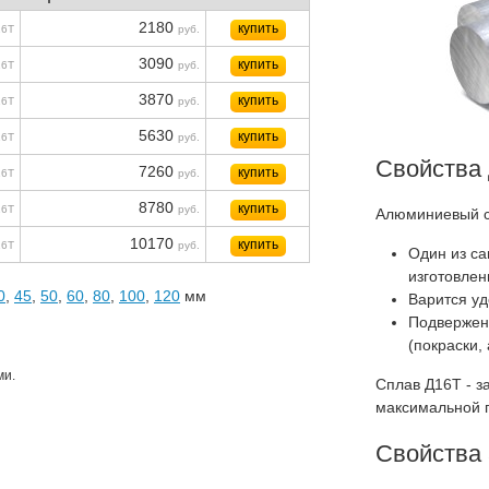
2180
купить
16Т
руб.
3090
купить
16Т
руб.
3870
купить
16Т
руб.
5630
купить
16Т
руб.
Свойства
7260
купить
16Т
руб.
8780
купить
16Т
руб.
Алюминиевый с
10170
купить
16Т
руб.
Один из с
изготовлен
0
,
45
,
50
,
60
,
80
,
100
,
120
мм
Варится уд
Подвержен 
(покраски,
ми.
Сплав Д16Т - з
максимальной 
Свойства