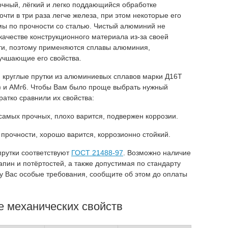
чный, лёгкий и легко поддающийся обработке
очти в три раза легче железа, при этом некоторые его
ы по прочности со сталью. Чистый алюминий не
качестве конструкционного материала из-за своей
ти, поэтому применяются сплавы алюминия,
учшающие его свойства.
 круглые прутки из алюминиевых сплавов марки Д16Т
 и АМг6. Чтобы Вам было проще выбрать нужный
ратко сравнили их свойства:
 самых прочных, плохо варится, подвержен коррозии.
 прочности, хорошо варится, коррозионно стойкий.
рутки соответствуют
ГОСТ 21488-97
. Возможно наличие
апин и потёртостей, а также допустимая по стандарту
 у Вас особые требования, сообщите об этом до оплаты
 механических свойств