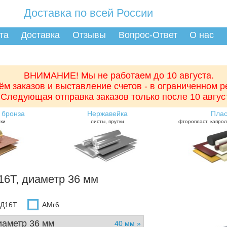
Доставка по всей России
та
Доставка
Отзывы
Вопрос-Ответ
О нас
ВНИМАНИЕ! Мы не работаем до 10 августа.
ём заказов и выставление счетов - в ограниченном 
Следующая отправка заказов только после 10 авгус
 бронза
Нержавейка
Плас
тки
листы, прутки
фторопласт, капрол
6Т, диаметр 36 мм
Д16Т
АМг6
иаметр 36 мм
40 мм »