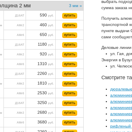
выбрать подход
олщина 2 мм
3 мм »
сумма заказа н
590
купить
Д16АТ
руб.
Получить алюми
транспортной 
460
купить
м
АМг2
руб.
пункте выдачи 
650
купить
АМг6
руб.
сами сообщуют 
1180
купить
Д16АТ
руб.
Деловые линии 
ул. Гая, д
920
купить
м
АМг2
руб.
Энергия в Бузу
1310
купить
АМг6
руб.
ул. Челюск
2260
купить
Д16АТ
руб.
Смотрите та
1810
купить
м
АМг2
руб.
дюралевые
2530
купить
АМг6
руб.
алюминиев
алюминиев
3250
купить
Д16АТ
руб.
алюминиев
2680
купить
м
АМг2
руб.
алюминиев
алюминиев
3680
купить
АМг6
руб.
рифленый
2260