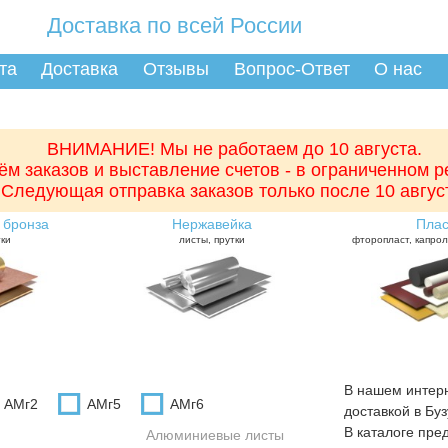
Доставка по всей России
та
Доставка
Отзывы
Вопрос-Ответ
О нас
ВНИМАНИЕ! Мы не работаем до 10 августа.
ём заказов и выставление счетов - в ограниченном 
Следующая отправка заказов только после 10 авгус
 бронза
Нержавейка
Плас
тки
листы, прутки
фторопласт, капрол
В нашем интер
АМг2
АМг5
АМг6
доставкой в Буз
В каталоге пре
Алюминиевые листы