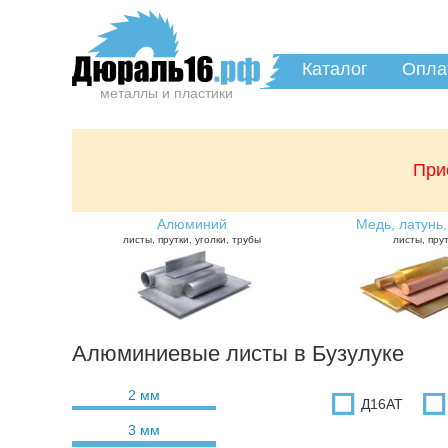
Каталог
Опла
металлы и пластики
При
Алюминий
Медь, латунь,
листы, прутки, уголки, трубы
листы, пру
Алюминиевые листы в Бузулуке
2 мм
Д16АТ
3 мм