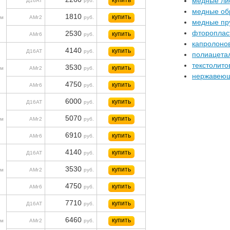
купить
медные ли
Д16АТ
руб.
медные об
1810
купить
м
АМг2
руб.
медные пр
фтороплас
2530
купить
АМг6
руб.
капролоно
4140
купить
Д16АТ
руб.
полиацета
текстолито
3530
купить
м
АМг2
руб.
нержавеющ
4750
купить
АМг6
руб.
6000
купить
Д16АТ
руб.
5070
купить
м
АМг2
руб.
6910
купить
АМг6
руб.
4140
купить
Д16АТ
руб.
3530
купить
м
АМг2
руб.
4750
купить
АМг6
руб.
7710
купить
Д16АТ
руб.
6460
купить
м
АМг2
руб.