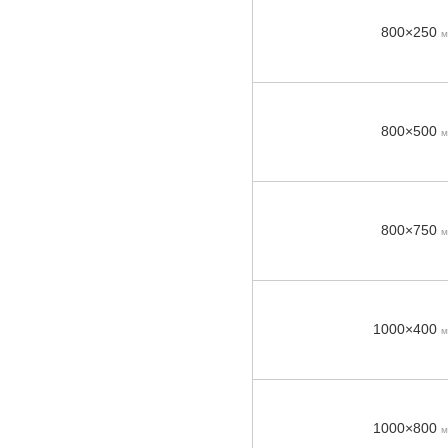
800×250
м
800×500
м
800×750
м
1000×400
м
1000×800
м