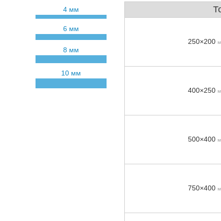
Т
4 мм
6 мм
250×200
м
8 мм
10 мм
400×250
м
500×400
м
750×400
м