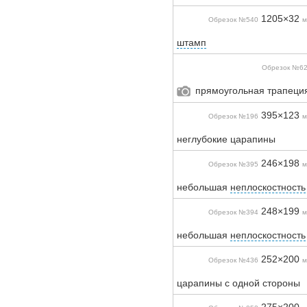
1205×32
Обрезок №540
м
штамп
Обрезок №6
прямоугольная трапеция
395×123
Обрезок №196
м
неглубокие царапины
246×198
Обрезок №395
м
небольшая
неплоскостность
248×199
Обрезок №394
м
небольшая
неплоскостность
252×200
Обрезок №436
м
царапины с одной стороны