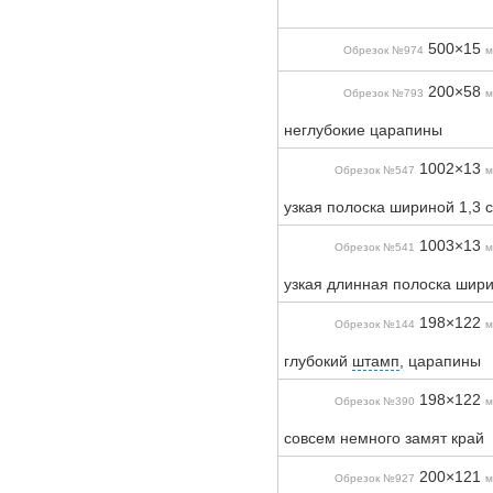
500×15
Обрезок №974
м
200×58
Обрезок №793
м
неглубокие царапины
1002×13
Обрезок №547
м
узкая полоска шириной 1,3 
1003×13
Обрезок №541
м
узкая длинная полоска шири
198×122
Обрезок №144
м
глубокий
штамп
, царапины
198×122
Обрезок №390
м
совсем немного замят край
200×121
Обрезок №927
м