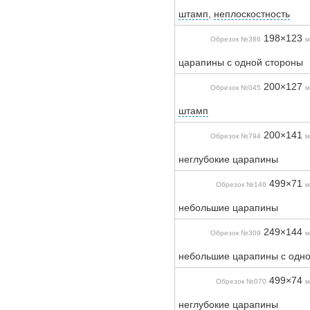
штамп
,
неплоскостность
198×123
Обрезок №386
м
царапины с одной стороны
200×127
Обрезок №045
м
штамп
200×141
Обрезок №794
м
неглубокие царапины
499×71
Обрезок №146
м
небольшие царапины
249×144
Обрезок №309
м
небольшие царапины с одно
499×74
Обрезок №070
м
неглубокие царапины