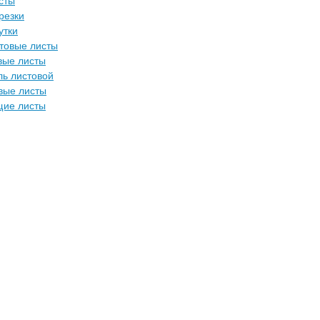
сты
резки
утки
товые листы
вые листы
ль листовой
вые листы
ие листы