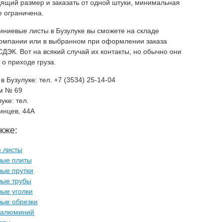
ящий размер и заказать от одной штуки, минимальная
е ограничена.
ниевые листы в Бузулуке вы сможете на складе
компании или в выбранном при оформлении заказа
СДЭК. Вот на всякий случай их контакты, но обычно они
о приходе груза.
в Бузулуке:
тел. +7 (3534) 25-14-04
ом № 69
луке:
тел.
инцев, 44А
кже:
 листы
ые плиты
ые прутки
ые трубы
ые уголки
ые обрезки
 алюминий