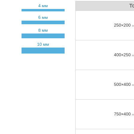
Т
4 мм
6 мм
250×200
м
8 мм
10 мм
400×250
м
500×400
м
750×400
м