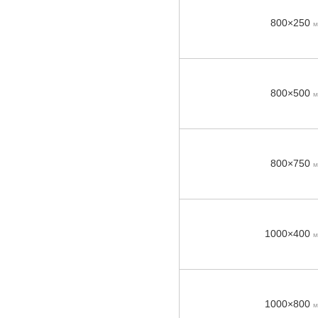
800×250
м
800×500
м
800×750
м
1000×400
м
1000×800
м