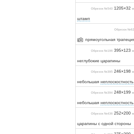
1205×32
Обрезок №540
м
штамп
Обрезок №6
прямоугольная трапеция
395×123
Обрезок №196
м
неглубокие царапины
246×198
Обрезок №395
м
небольшая
неплоскостность
248×199
Обрезок №394
м
небольшая
неплоскостность
252×200
Обрезок №436
м
царапины с одной стороны