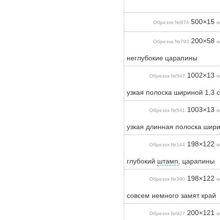
500×15
Обрезок №974
м
200×58
Обрезок №793
м
неглубокие царапины
1002×13
Обрезок №547
м
узкая полоска шириной 1,3 
1003×13
Обрезок №541
м
узкая длинная полоска шири
198×122
Обрезок №144
м
глубокий
штамп
, царапины
198×122
Обрезок №390
м
совсем немного замят край
200×121
Обрезок №927
м