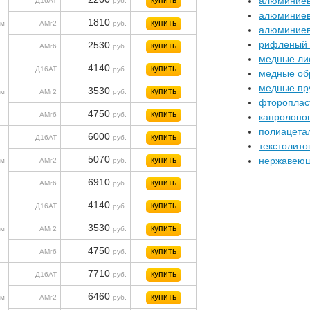
купить
алюминиев
Д16АТ
руб.
алюминиев
1810
купить
м
АМг2
руб.
алюминиев
рифленый
2530
купить
АМг6
руб.
медные ли
4140
купить
Д16АТ
руб.
медные об
медные пр
3530
купить
м
АМг2
руб.
фтороплас
4750
купить
АМг6
руб.
капролоно
полиацета
6000
купить
Д16АТ
руб.
текстолито
5070
купить
нержавеющ
м
АМг2
руб.
6910
купить
АМг6
руб.
4140
купить
Д16АТ
руб.
3530
купить
м
АМг2
руб.
4750
купить
АМг6
руб.
7710
купить
Д16АТ
руб.
6460
купить
м
АМг2
руб.