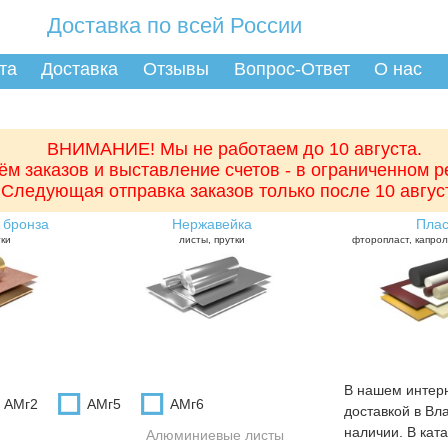
Доставка по всей России
та
Доставка
Отзывы
Вопрос-Ответ
О нас
ВНИМАНИЕ! Мы не работаем до 10 августа.
ём заказов и выставление счетов - в ограниченном 
Следующая отправка заказов только после 10 авгус
 бронза
Нержавейка
Плас
тки
листы, прутки
фторопласт, капрол
В нашем интер
АМг2
АМг5
АМг6
доставкой в Вла
наличии. В кат
Алюминиевые листы