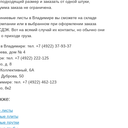
подходящий размер и заказать от одной штуки,
мма заказа не ограничена.
иниевые листы в Владимире вы сможете на складе
компании или в выбранном при оформлении заказа
СДЭК. Вот на всякий случай их контакты, но обычно они
о приходе груза.
 в Владимире:
тел. +7 (4922) 37-93-37
шева, дом № 4
ре:
тел. +7 (4922) 222-125
о, д. 8
 Коллективный, 6А
 Дуброва, 50
димире:
тел. +7 (4922) 462-123
о, 8к2
кже:
 листы
ые плиты
ые прутки