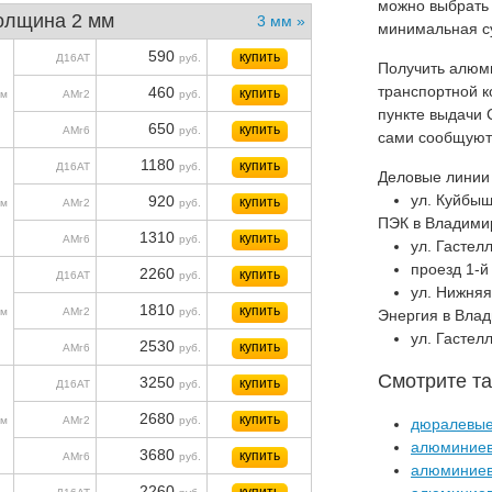
можно выбрать 
олщина 2 мм
3 мм »
минимальная су
590
купить
Д16АТ
руб.
Получить алюм
транспортной 
460
купить
м
АМг2
руб.
пункте выдачи 
650
купить
АМг6
руб.
сами сообщуют 
1180
купить
Д16АТ
руб.
Деловые линии
ул. Куйбы
920
купить
м
АМг2
руб.
ПЭК в Владими
1310
купить
АМг6
руб.
ул. Гастелл
проезд 1-й
2260
купить
Д16АТ
руб.
ул. Нижняя
1810
купить
м
АМг2
руб.
Энергия в Вла
ул. Гастелл
2530
купить
АМг6
руб.
Смотрите та
3250
купить
Д16АТ
руб.
2680
купить
м
АМг2
руб.
дюралевые
алюминиев
3680
купить
АМг6
руб.
алюминиев
2260