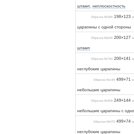
штамп
,
неплоскостность
198×123
Обрезок №386
м
царапины с одной стороны
200×127
Обрезок №045
м
штамп
200×141
Обрезок №794
м
неглубокие царапины
499×71
Обрезок №146
м
небольшие царапины
249×144
Обрезок №309
м
небольшие царапины с одно
499×74
Обрезок №070
м
неглубокие царапины