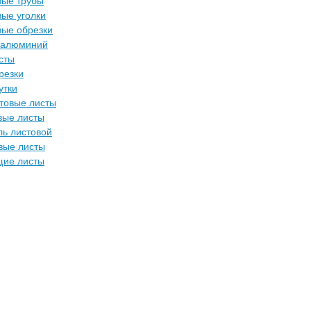
ые трубы
ые уголки
ые обрезки
 алюминий
сты
резки
утки
товые листы
вые листы
ль листовой
вые листы
ие листы