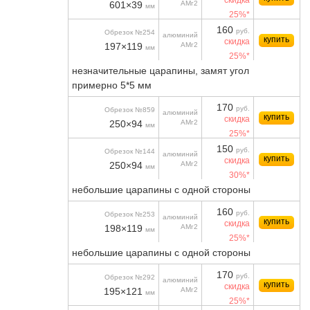
скидка
601×39
АМг2
мм
25%*
160
руб.
Обрезок №254
алюминий
купить
скидка
197×119
АМг2
мм
25%*
незначительные царапины, замят угол
примерно 5*5 мм
170
руб.
Обрезок №859
алюминий
купить
скидка
250×94
АМг2
мм
25%*
150
руб.
Обрезок №144
алюминий
купить
скидка
250×94
АМг2
мм
30%*
небольшие царапины с одной стороны
160
руб.
Обрезок №253
алюминий
купить
скидка
198×119
АМг2
мм
25%*
небольшие царапины с одной стороны
170
руб.
Обрезок №292
алюминий
купить
скидка
195×121
АМг2
мм
25%*