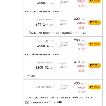
купить
скидка
499×71
Д16АТ
мм
30%*
небольшие царапины
300
руб.
Обрезок №309
дюраль
купить
скидка
249×144
Д16АТ
мм
30%*
небольшие царапины с одной стороны
290
руб.
Обрезок №070
дюраль
купить
скидка
499×74
Д16АТ
мм
35%*
неглубокие царапины
310
руб.
Обрезок №540
дюраль
купить
скидка
1205×32
Д16АТ
мм
30%*
штамп
430
руб.
дюраль
купить
Обрезок №624
скидка
Д16АТ
25%*
прямоугольная трапеция высотой 500 и со
сторонами 46 и 146