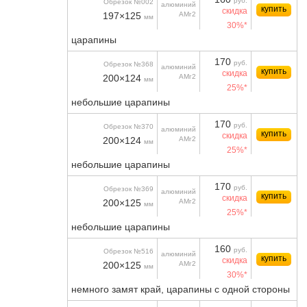
руб.
Обрезок №002
алюминий
купить
скидка
197×125
АМг2
мм
30%*
царапины
170
руб.
Обрезок №368
алюминий
купить
скидка
200×124
АМг2
мм
25%*
небольшие царапины
170
руб.
Обрезок №370
алюминий
купить
скидка
200×124
АМг2
мм
25%*
небольшие царапины
170
руб.
Обрезок №369
алюминий
купить
скидка
200×125
АМг2
мм
25%*
небольшие царапины
160
руб.
Обрезок №516
алюминий
купить
скидка
200×125
АМг2
мм
30%*
немного замят край, царапины с одной стороны