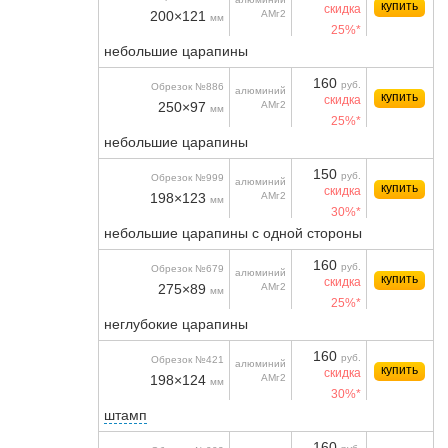
купить
скидка
200×121
АМг2
мм
25%*
небольшие царапины
160
руб.
Обрезок №886
алюминий
купить
скидка
250×97
АМг2
мм
25%*
небольшие царапины
150
руб.
Обрезок №999
алюминий
купить
скидка
198×123
АМг2
мм
30%*
небольшие царапины с одной стороны
160
руб.
Обрезок №679
алюминий
купить
скидка
275×89
АМг2
мм
25%*
неглубокие царапины
160
руб.
Обрезок №421
алюминий
купить
скидка
198×124
АМг2
мм
30%*
штамп
160