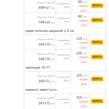
60
руб.
Обрезок №330
алюминий
купить
скидка
499×17
АМг2
мм
25%*
80
руб.
Обрезок №661
алюминий
купить
скидка
749×15
АМг2
мм
20%*
узкая полоска шириной 1,5 см
120
руб.
Обрезок №502
алюминий
купить
скидка
246×70
АМг2
мм
25%*
120
руб.
Обрезок №218
алюминий
купить
скидка
248×70
АМг2
мм
25%*
трапеция 70-77
110
руб.
Обрезок №504
алюминий
купить
скидка
250×71
АМг2
мм
30%*
немного замят угол
110
руб.
Обрезок №498
алюминий
купить
скидка
247×72
АМг2
мм
30%*