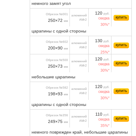
немного замят угол
120
руб.
Обрезок №001
алюминий
купить
скидка
250×72
АМг2
мм
30%*
царапины с одной стороны
130
руб.
Обрезок №602
алюминий
купить
скидка
200×90
АМг2
мм
25%*
120
руб.
Обрезок №500
алюминий
купить
скидка
250×73
АМг2
мм
30%*
небольшие царапины
120
руб.
Обрезок №582
алюминий
купить
скидка
198×93
АМг2
мм
30%*
царапины с одной стороны
110
руб.
Обрезок №356
алюминий
купить
скидка
249×75
АМг2
мм
35%*
немного поврежден край, небольшие царапины