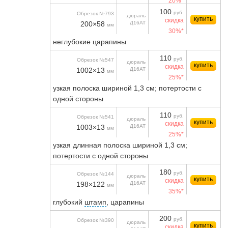
20%*
100
руб.
Обрезок №793
дюраль
купить
скидка
200×58
Д16АТ
мм
30%*
неглубокие царапины
110
руб.
Обрезок №547
дюраль
купить
скидка
1002×13
Д16АТ
мм
25%*
узкая полоска шириной 1,3 см; потертости с
одной стороны
110
руб.
Обрезок №541
дюраль
купить
скидка
1003×13
Д16АТ
мм
25%*
узкая длинная полоска шириной 1,3 см;
потертости с одной стороны
180
руб.
Обрезок №144
дюраль
купить
скидка
198×122
Д16АТ
мм
35%*
глубокий
штамп
, царапины
200
руб.
Обрезок №390
дюраль
купить
скидка