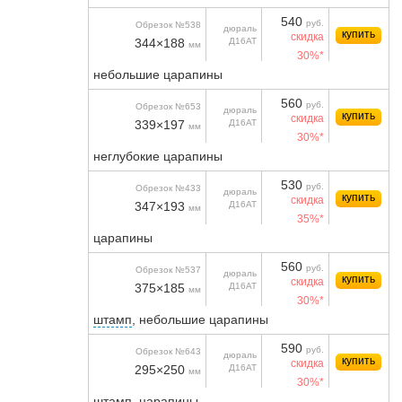
540
руб.
Обрезок №538
дюраль
купить
скидка
344×188
Д16АТ
мм
30%*
небольшие царапины
560
руб.
Обрезок №653
дюраль
купить
скидка
339×197
Д16АТ
мм
30%*
неглубокие царапины
530
руб.
Обрезок №433
дюраль
купить
скидка
347×193
Д16АТ
мм
35%*
царапины
560
руб.
Обрезок №537
дюраль
купить
скидка
375×185
Д16АТ
мм
30%*
штамп
, небольшие царапины
590
руб.
Обрезок №643
дюраль
купить
скидка
295×250
Д16АТ
мм
30%*
штамп
, царапины