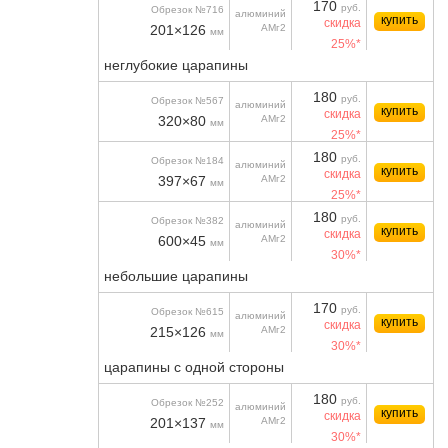
170
руб.
Обрезок №716
алюминий
купить
скидка
201×126
АМг2
мм
25%*
неглубокие царапины
180
руб.
Обрезок №567
алюминий
купить
скидка
320×80
АМг2
мм
25%*
180
руб.
Обрезок №184
алюминий
купить
скидка
397×67
АМг2
мм
25%*
180
руб.
Обрезок №382
алюминий
купить
скидка
600×45
АМг2
мм
30%*
небольшие царапины
170
руб.
Обрезок №615
алюминий
купить
скидка
215×126
АМг2
мм
30%*
царапины с одной стороны
180
руб.
Обрезок №252
алюминий
купить
скидка
201×137
АМг2
мм
30%*