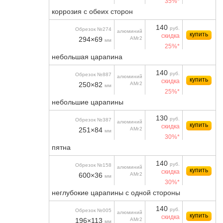
35%*
коррозия с обеих сторон
140
руб.
Обрезок №274
алюминий
купить
скидка
294×69
АМг2
мм
25%*
небольшая царапина
140
руб.
Обрезок №887
алюминий
купить
скидка
250×82
АМг2
мм
25%*
небольшие царапины
130
руб.
Обрезок №387
алюминий
купить
скидка
251×84
АМг2
мм
30%*
пятна
140
руб.
Обрезок №158
алюминий
купить
скидка
600×36
АМг2
мм
30%*
неглубокие царапины с одной стороны
140
руб.
Обрезок №005
алюминий
купить
скидка
196×113
АМг2
мм