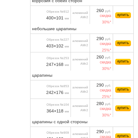
коррозия с обеих сторон
260
руб.
Обрезок №912
алюминий
купить
скидка
400×101
АМг2
мм
30%*
небольшие царапины
290
руб.
Обрезок №227
алюминий
купить
скидка
403×102
АМг2
мм
25%*
260
руб.
Обрезок №253
алюминий
купить
скидка
247×168
АМг2
мм
30%*
царапины
290
руб.
Обрезок №853
алюминий
купить
скидка
242×176
АМг2
мм
25%*
280
руб.
Обрезок №104
алюминий
купить
скидка
364×118
АМг2
мм
30%*
царапины с одной стороны
290
руб.
Обрезок №909
алюминий
купить
скидка