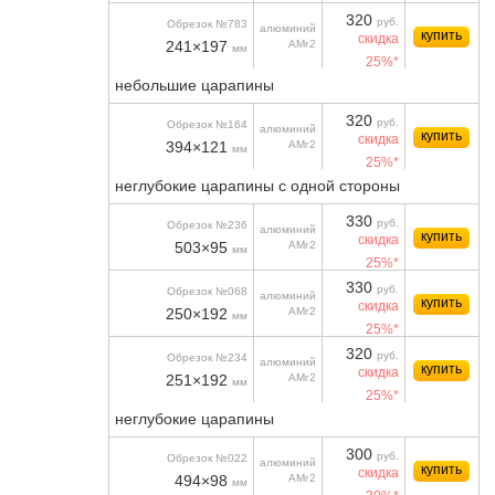
320
руб.
Обрезок №783
алюминий
купить
скидка
241×197
АМг2
мм
25%*
небольшие царапины
320
руб.
Обрезок №164
алюминий
купить
скидка
394×121
АМг2
мм
25%*
неглубокие царапины с одной стороны
330
руб.
Обрезок №236
алюминий
купить
скидка
503×95
АМг2
мм
25%*
330
руб.
Обрезок №068
алюминий
купить
скидка
250×192
АМг2
мм
25%*
320
руб.
Обрезок №234
алюминий
купить
скидка
251×192
АМг2
мм
25%*
неглубокие царапины
300
руб.
Обрезок №022
алюминий
купить
скидка
494×98
АМг2
мм