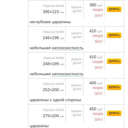
380
руб.
Обрезок №196
дюраль
купить
скидка
395×123
Д16АТ
мм
35%*
неглубокие царапины
410
руб.
Обрезок №395
дюраль
купить
скидка
246×198
Д16АТ
мм
30%*
небольшая
неплоскостность
410
руб.
Обрезок №394
дюраль
купить
скидка
248×199
Д16АТ
мм
30%*
небольшая
неплоскостность
400
руб.
Обрезок №436
дюраль
купить
скидка
252×200
Д16АТ
мм
30%*
царапины с одной стороны
450
руб.
Обрезок №052
дюраль
купить
скидка
275×200
Д16АТ
мм
30%*
царапины