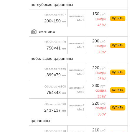
неглубокие царапины
150
руб.
Обрезок №507
алюминий
купить
скидка
200×150
АМг2
мм
45%*
вмятина
200
руб.
Обрезок №829
алюминий
купить
скидка
750×41
АМг2
мм
30%*
небольшие царапины
220
руб.
Обрезок №665
алюминий
купить
скидка
399×79
АМг2
мм
25%*
230
руб.
Обрезок №308
алюминий
купить
скидка
754×43
АМг2
мм
25%*
220
руб.
Обрезок №590
алюминий
купить
скидка
243×137
АМг2
мм
30%*
царапины
210
руб.
Обрезок №610