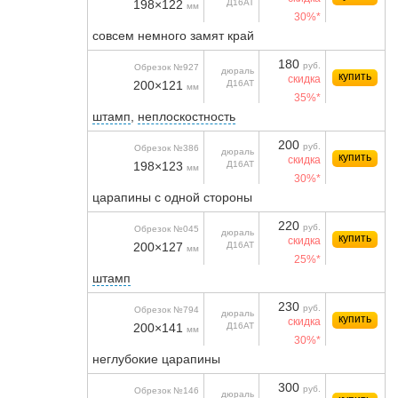
198×122
Д16АТ
мм
30%*
совсем немного замят край
180
руб.
Обрезок №927
дюраль
купить
скидка
200×121
Д16АТ
мм
35%*
штамп
,
неплоскостность
200
руб.
Обрезок №386
дюраль
купить
скидка
198×123
Д16АТ
мм
30%*
царапины с одной стороны
220
руб.
Обрезок №045
дюраль
купить
скидка
200×127
Д16АТ
мм
25%*
штамп
230
руб.
Обрезок №794
дюраль
купить
скидка
200×141
Д16АТ
мм
30%*
неглубокие царапины
300
руб.
Обрезок №146
дюраль