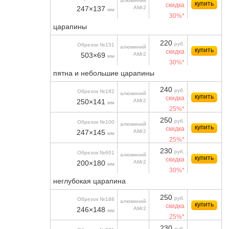
алюминий
купить
скидка
247×137
АМг2
мм
30%*
царапины
220
руб.
Обрезок №151
алюминий
купить
скидка
503×69
АМг2
мм
30%*
пятна и небольшие царапины
240
руб.
Обрезок №182
алюминий
купить
скидка
250×141
АМг2
мм
25%*
250
руб.
Обрезок №100
алюминий
купить
скидка
247×145
АМг2
мм
25%*
230
руб.
Обрезок №601
алюминий
купить
скидка
200×180
АМг2
мм
30%*
неглубокая царапина
250
руб.
Обрезок №188
алюминий
купить
скидка
246×148
АМг2
мм
25%*
230
руб.