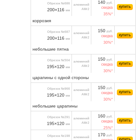
140
руб.
Обрезок №686
алюминий
купить
скидка
200×116
АМг2
мм
35%*
коррозия
150
руб.
Обрезок №687
алюминий
купить
скидка
200×116
АМг2
мм
30%*
небольшие пятна
150
руб.
Обрезок №504
алюминий
купить
скидка
195×120
АМг2
мм
30%*
царапины с одной стороны
150
руб.
Обрезок №966
алюминий
купить
скидка
195×120
АМг2
мм
30%*
небольшие царапины
160
руб.
Обрезок №291
алюминий
купить
скидка
195×120
АМг2
мм
25%*
170
руб.
Обрезок №198
алюминий
купить