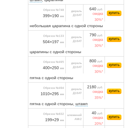
640
руб.
Обрезок №748
дюраль
купить
скидка
399×190
Д16АТ
мм
30%*
небольшая царапина с одной стороны
790
руб.
Обрезок №133
дюраль
купить
скидка
504×197
Д16АТ
мм
30%*
царапины с одной стороны
800
руб.
Обрезок №495
дюраль
купить
скидка
400×250
Д16АТ
мм
30%*
пятна с одной стороны
2180
руб.
Обрезок №494
дюраль
купить
скидка
1010×295
Д16АТ
мм
35%*
пятна с одной стороны,
штамп
40
руб.
Обрезок №832
алюминий
купить
скидка
199×29
АМг2
мм
20%*