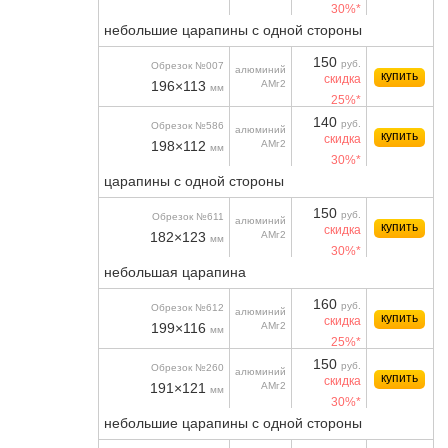
30%*
небольшие царапины с одной стороны
150
руб.
Обрезок №007
алюминий
купить
скидка
196×113
АМг2
мм
25%*
140
руб.
Обрезок №586
алюминий
купить
скидка
198×112
АМг2
мм
30%*
царапины с одной стороны
150
руб.
Обрезок №611
алюминий
купить
скидка
182×123
АМг2
мм
30%*
небольшая царапина
160
руб.
Обрезок №612
алюминий
купить
скидка
199×116
АМг2
мм
25%*
150
руб.
Обрезок №260
алюминий
купить
скидка
191×121
АМг2
мм
30%*
небольшие царапины с одной стороны