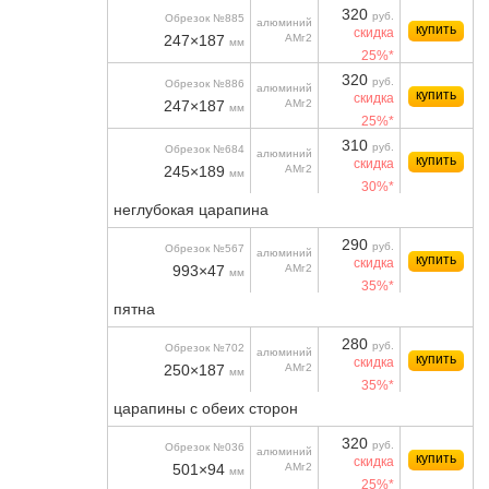
320
руб.
Обрезок №885
алюминий
купить
скидка
247×187
АМг2
мм
25%*
320
руб.
Обрезок №886
алюминий
купить
скидка
247×187
АМг2
мм
25%*
310
руб.
Обрезок №684
алюминий
купить
скидка
245×189
АМг2
мм
30%*
неглубокая царапина
290
руб.
Обрезок №567
алюминий
купить
скидка
993×47
АМг2
мм
35%*
пятна
280
руб.
Обрезок №702
алюминий
купить
скидка
250×187
АМг2
мм
35%*
царапины с обеих сторон
320
руб.
Обрезок №036
алюминий
купить
скидка
501×94
АМг2
мм
25%*