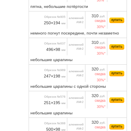
30%*
пятна, небольшие потёртости
310
руб.
Обрезок №905
алюминий
купить
скидка
250×194
АМг2
мм
30%*
немного погнут посередине, почти незаметно
310
руб.
Обрезок №637
алюминий
купить
скидка
496×98
АМг2
мм
30%*
небольшие царапины
320
руб.
Обрезок №989
алюминий
купить
скидка
247×198
АМг2
мм
30%*
небольшие царапины с одной стороны
320
руб.
Обрезок №576
алюминий
купить
скидка
251×195
АМг2
мм
30%*
небольшие царапины
320
руб.
Обрезок №388
алюминий
купить
скидка
500×98
АМг2
мм