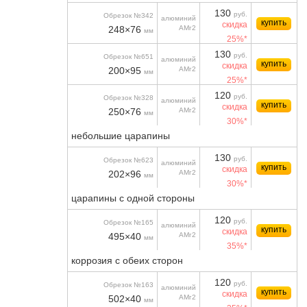
130
руб.
Обрезок №342
алюминий
купить
скидка
248×76
АМг2
мм
25%*
130
руб.
Обрезок №651
алюминий
купить
скидка
200×95
АМг2
мм
25%*
120
руб.
Обрезок №328
алюминий
купить
скидка
250×76
АМг2
мм
30%*
небольшие царапины
130
руб.
Обрезок №623
алюминий
купить
скидка
202×96
АМг2
мм
30%*
царапины с одной стороны
120
руб.
Обрезок №165
алюминий
купить
скидка
495×40
АМг2
мм
35%*
коррозия с обеих сторон
120
руб.
Обрезок №163
алюминий
купить
скидка
502×40
АМг2
мм