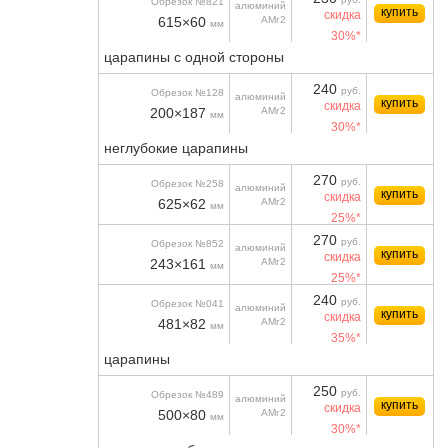
Обрезок №821
алюминий
купить
скидка
615×60
АМг2
мм
30%*
царапины с одной стороны
240
руб.
Обрезок №128
алюминий
купить
скидка
200×187
АМг2
мм
30%*
неглубокие царапины
270
руб.
Обрезок №258
алюминий
купить
скидка
625×62
АМг2
мм
25%*
270
руб.
Обрезок №852
алюминий
купить
скидка
243×161
АМг2
мм
25%*
240
руб.
Обрезок №041
алюминий
купить
скидка
481×82
АМг2
мм
35%*
царапины
250
руб.
Обрезок №489
алюминий
купить
скидка
500×80
АМг2
мм
30%*